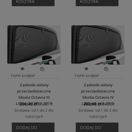
KOSZYKA
KOSZYKA
Szybki podgląd
Szybki podgląd
Zasłonki osłony
Zasłonki osłony
przeciwsłoneczne
przeciwsłoneczne
Skoda Octavia III
Skoda Octavia IV
Liftback (2013-2019)
Liftback (od 2019)
200,49 zł
202,00 zł
Brutto
Brutto
Dostawa: od 1 do 2 dni
Dostawa: od 1 do 2 dni
roboczych
roboczych
DODAJ DO
DODAJ DO