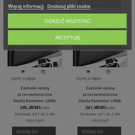
KOSZYKA
KOSZYKA
Więcej informacji
Dostosuj pliki cookie
ODRZUĆ WSZYSTKO
AKCEPTUJĘ
Szybki podgląd
Szybki podgląd
Zasłonki osłony
Zasłonki osłony
przeciwsłoneczne
przeciwsłoneczne
Skoda Roomster (2006-
Skoda Roomster (2006-
2015)
2015)
295,20 zł
261,99 zł
Brutto
Brutto
Dostawa: od 1 do 2 dni
Dostawa: od 1 do 2 dni
roboczych
roboczych
DODAJ DO
DODAJ DO