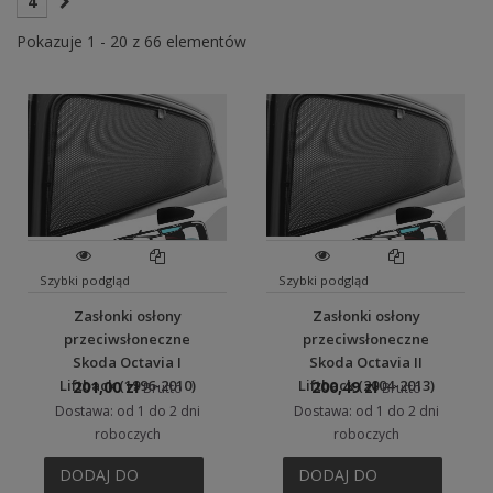
4
Pokazuje 1 - 20 z 66 elementów
Szybki podgląd
Szybki podgląd
Zasłonki osłony
Zasłonki osłony
przeciwsłoneczne
przeciwsłoneczne
Skoda Octavia I
Skoda Octavia II
Liftback (1996-2010)
Liftback (2004-2013)
201,00 zł
200,49 zł
Brutto
Brutto
Dostawa: od 1 do 2 dni
Dostawa: od 1 do 2 dni
roboczych
roboczych
DODAJ DO
DODAJ DO