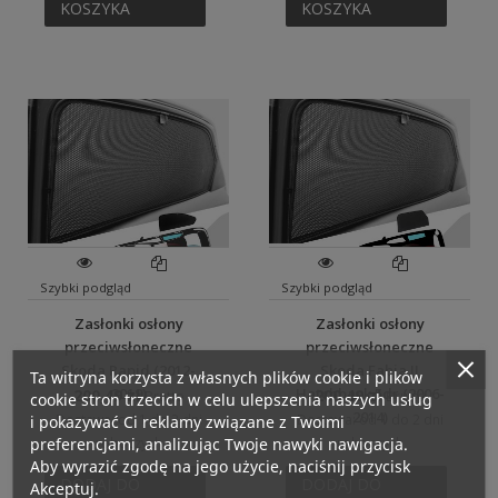
KOSZYKA
KOSZYKA
Szybki podgląd
Szybki podgląd
Zasłonki osłony
Zasłonki osłony
przeciwsłoneczne
przeciwsłoneczne
Skoda Rapid (2012-
Skoda Fabia II
Ta witryna korzysta z własnych plików cookie i plików
2019)
Hatchback 5dr (2006-
200,49 zł
200,49 zł
Brutto
Brutto
cookie stron trzecich w celu ulepszenia naszych usług
2014)
Dostawa: od 1 do 2 dni
Dostawa: od 1 do 2 dni
i pokazywać Ci reklamy związane z Twoimi
preferencjami, analizując Twoje nawyki nawigacja.
roboczych
roboczych
Aby wyrazić zgodę na jego użycie, naciśnij przycisk
DODAJ DO
DODAJ DO
Akceptuj.