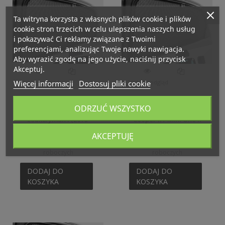
Ta witryna korzysta z własnych plików cookie i plików
cookie stron trzecich w celu ulepszenia naszych usług
i pokazywać Ci reklamy związane z Twoimi
preferencjami, analizując Twoje nawyki nawigacja.
Aby wyrazić zgodę na jego użycie, naciśnij przycisk
Akceptuj.
Więcej informacji
Dostosuj pliki cookie
Szybki podgląd
Szybki podgląd
Zasłonki osłony
Zasłonki osłony
ODRZUĆ WSZYSTKO
przeciwsłoneczne Mini
przeciwsłoneczne Mini
Countryman I (2010-
Cooper II / Mini One II
2016)
(2006-2013)
200,49 zł
261,99 zł
Brutto
Brutto
AKCEPTUJĘ
Dostawa: od 1 do 2 dni
Dostawa: od 1 do 2 dni
roboczych
roboczych
DODAJ DO
DODAJ DO
KOSZYKA
KOSZYKA