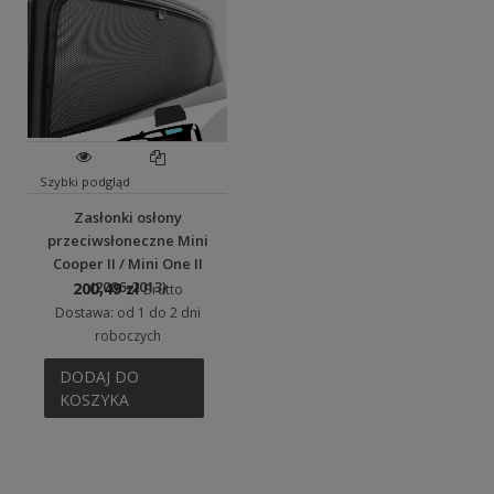
Szybki podgląd
Zasłonki osłony
przeciwsłoneczne Mini
Cooper II / Mini One II
(2006-2013)
200,49 zł
Brutto
Dostawa: od 1 do 2 dni
roboczych
DODAJ DO
KOSZYKA