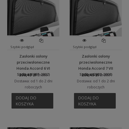
Szybki podgląd
Szybki podgląd
Zasłonki osłony
Zasłonki osłony
przeciwsłoneczne
przeciwsłoneczne
Honda Accord 6 VI
Honda Accord 7 VII
Sedan (1997-2002)
Sedan (2002-2008)
200,49 zł
200,49 zł
Brutto
Brutto
Dostawa: od 1 do 2 dni
Dostawa: od 1 do 2 dni
roboczych
roboczych
DODAJ DO
DODAJ DO
KOSZYKA
KOSZYKA