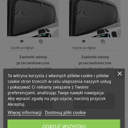
Szybki podgląd
Szybki podgląd
Zasłonki osłony
Zasłonki osłony
przeciwsłoneczne
przeciwsłoneczne
Honda CR-V 3 III (2006-
Honda CR-V 4 IV (2012-
2012)
2018)
200,49 zł
295,20 zł
Ta witryna korzysta z własnych plików cookie i plików
Brutto
Brutto
cookie stron trzecich w celu ulepszenia naszych usług
Dostawa: od 1 do 2 dni
Dostawa: od 1 do 2 dni
i pokazywać Ci reklamy związane z Twoimi
roboczych
roboczych
preferencjami, analizując Twoje nawyki nawigacja.
DODAJ DO
DODAJ DO
Aby wyrazić zgodę na jego użycie, naciśnij przycisk
Akceptuj.
KOSZYKA
KOSZYKA
Więcej informacji
Dostosuj pliki cookie
ODRZUĆ WSZYSTKO