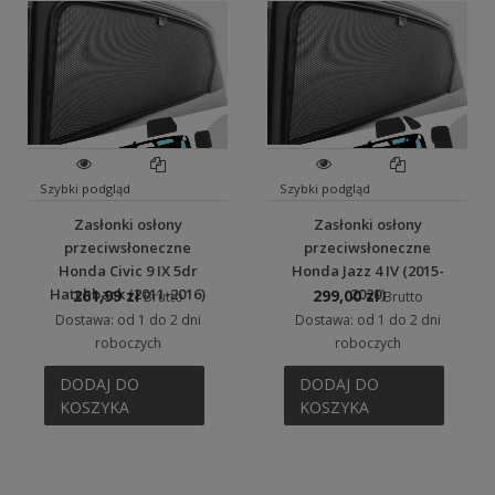
Szybki podgląd
Szybki podgląd
Zasłonki osłony
Zasłonki osłony
przeciwsłoneczne
przeciwsłoneczne
Honda Civic 9 IX 5dr
Honda Jazz 4 IV (2015-
Hatchback (2011-2016)
2020)
261,99 zł
299,00 zł
Brutto
Brutto
Dostawa: od 1 do 2 dni
Dostawa: od 1 do 2 dni
roboczych
roboczych
DODAJ DO
DODAJ DO
KOSZYKA
KOSZYKA