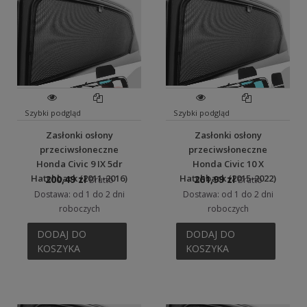
Szybki podgląd
Szybki podgląd
Zasłonki osłony
Zasłonki osłony
przeciwsłoneczne
przeciwsłoneczne
Honda Civic 9 IX 5dr
Honda Civic 10 X
Hatchback (2011-2016)
Hatchback (2015-2022)
200,49 zł
261,99 zł
Brutto
Brutto
Dostawa: od 1 do 2 dni
Dostawa: od 1 do 2 dni
roboczych
roboczych
DODAJ DO
DODAJ DO
KOSZYKA
KOSZYKA