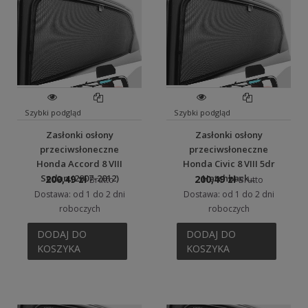
Szybki podgląd
Szybki podgląd
Zasłonki osłony
Zasłonki osłony
przeciwsłoneczne
przeciwsłoneczne
Honda Accord 8 VIII
Honda Civic 8 VIII 5dr
Sedan (2007-2012)
Hatchback...
200,49 zł
200,49 zł
Brutto
Brutto
Dostawa: od 1 do 2 dni
Dostawa: od 1 do 2 dni
roboczych
roboczych
DODAJ DO
DODAJ DO
KOSZYKA
KOSZYKA