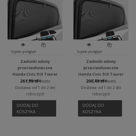
Szybki podgląd
Szybki podgląd
Zasłonki osłony
Zasłonki osłony
przeciwsłoneczne
przeciwsłoneczne
Honda Civic 9 IX Tourer
Honda Civic 9 IX Tourer
/ Kombi...
/ Kombi...
261,99 zł
200,49 zł
Brutto
Brutto
Dostawa: od 1 do 2 dni
Dostawa: od 1 do 2 dni
roboczych
roboczych
DODAJ DO
DODAJ DO
KOSZYKA
KOSZYKA